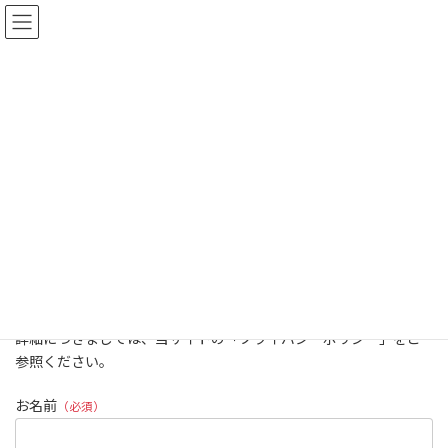
コ
ナ
ン
ビ
テ
ゲ
ン
ー
ツ
シ
へ
ョ
個別相談 お申込み
ス
ン
キ
に
ッ
移
プ
動
HOME
個別相談 お申込み
弊社に興味をお持ちいただきありがとうございます。
お問い合わせいただきました内容は、弊社の掲げる個人情報保護
方針に沿って管理し、お客様の同意なく第三者に開示・提供する
ことはございません。
詳細につきましては、当サイトの「プライバシーポリシー」をご
参照ください。
お名前
（必須）